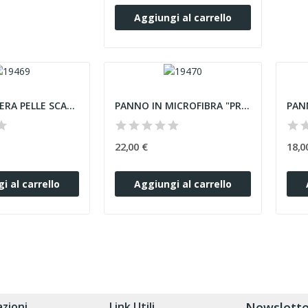
Aggiungi al carrello
PANNO IN VERA PELLE SCAMOSCIATA 100% NATURALE...
PANNO IN MICROFIBRA "PROGLASS" FORMATO 60X80 CM...
22,00 €
18,0
i al carrello
Aggiungi al carrello
zioni
Link Utili
Newslette