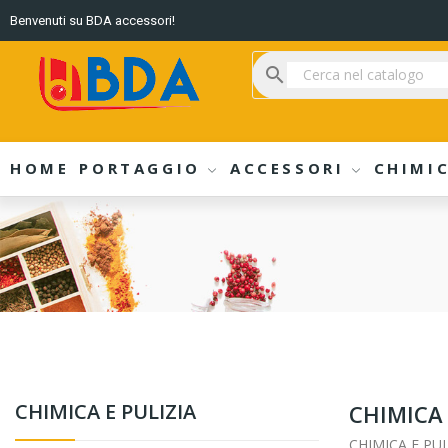
Benvenuti su BDA accessori!
search
HOME
PORTAGGIO
ACCESSORI
CHIMIC
CHIMICA E PULIZIA
CHIMICA 
CHIMICA E PUL