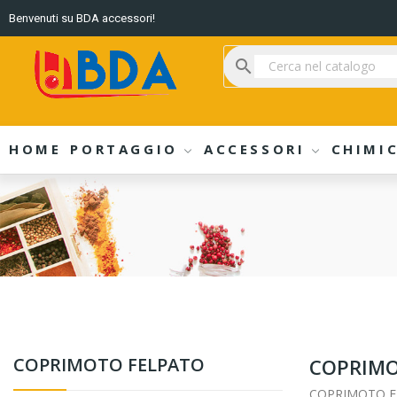
Benvenuti su BDA accessori!
search
HOME
PORTAGGIO
ACCESSORI
CHIMIC
COPRIMOTO FELPATO
COPRIMO
COPRIMOTO F