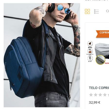
C
32,99 €