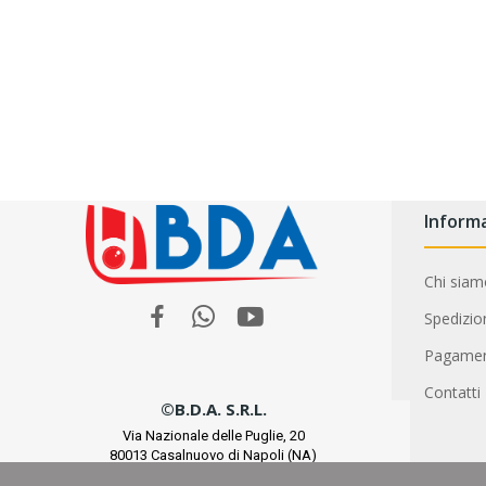
Informa
Chi sia
Spedizio
Pagamen
Contatti
©B.D.A. S.r.l.
Via Nazionale delle Puglie, 20
80013 Casalnuovo di Napoli (NA)
P.I. 08394671211