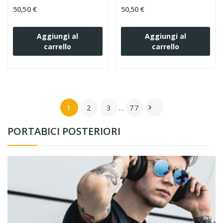
50,50 €
50,50 €
Aggiungi al
Aggiungi al
carrello
carrello
1
2
3
…
77

PORTABICI POSTERIORI