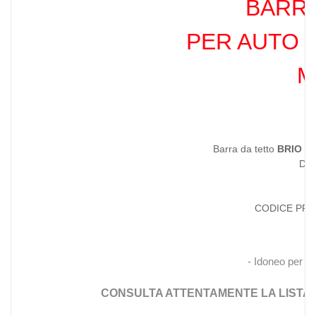
BARRE
PER AUTO C
M
Barra da tetto
BRIO 1
Di 
CODICE PR
S
- Idoneo per
T
CONSULTA ATTENTAMENTE LA LISTA 