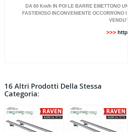
DA 60 Km/h IN POI
LE BARRE EMETTONO UN R
FASTIDIOSO INCONVENIENTE OCCORRONO I PR
VENDUTI
>>>
https
16 Altri Prodotti Della Stessa
Categoria: