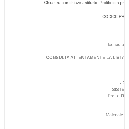
Chiusura con chiave antifurto. Profilo con pre
CODICE PRO
- Idoneo per
CONSULTA ATTENTAMENTE LA LISTA A
- G
- Fis
-
SISTEM
- Profilo
OVA
- Materiale I