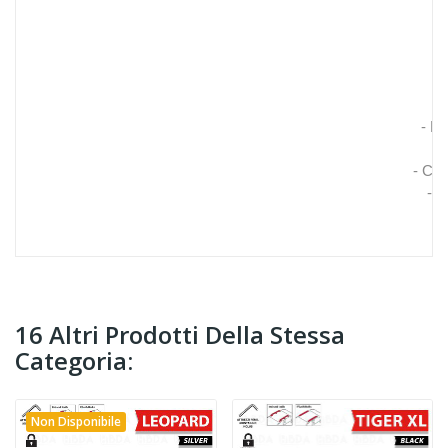
- Di
- Com
- I
16 Altri Prodotti Della Stessa
Categoria:
Non Disponibile